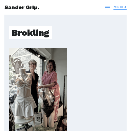
Sander Grip.

MENU
Brokling