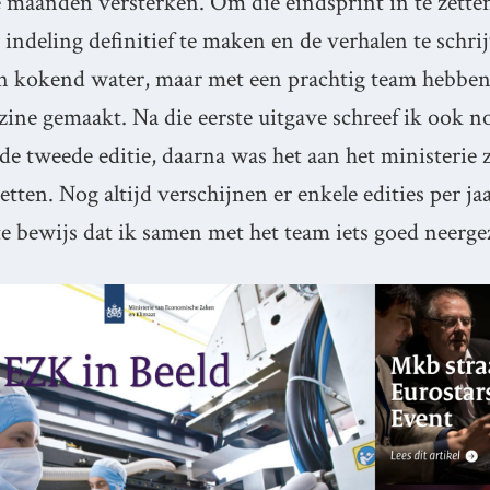
 maanden versterken. Om die eindsprint in te zetten
 indeling definitief te maken en de verhalen te schri
n kokend water, maar met een prachtig team hebbe
ine gemaakt. Na die eerste uitgave schreef ik ook n
 de tweede editie, daarna was het aan het ministerie
etten. Nog altijd verschijnen er enkele edities per ja
te bewijs dat ik samen met het team iets goed neerge