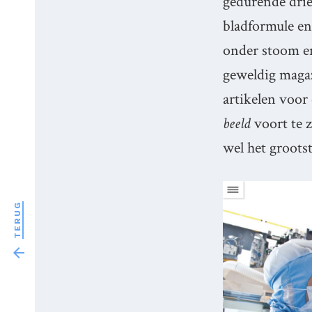
gedurende drie
bladformule en
onder stoom e
geweldig magaz
artikelen voor
beeld
voort te z
wel het groots
TERUG
