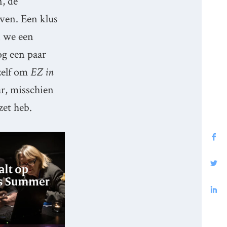
, de
jven. Een klus
n we een
og een paar
 zelf om
EZ in
ar, misschien
zet heb.