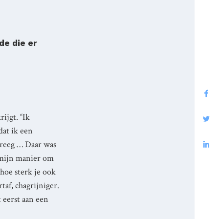
e die er
ijgt. “Ik
dat ik een
kreeg … Daar was
s mijn manier om
 hoe sterk je ook
af, chagrijniger.
t eerst aan een