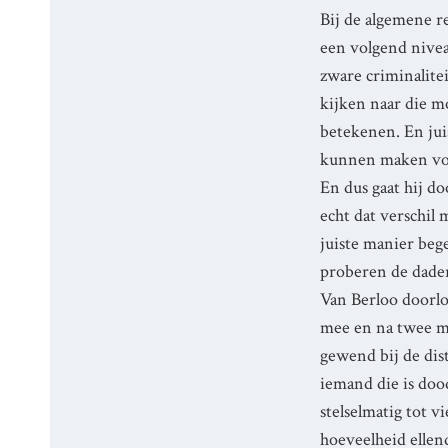
Bij de algemene r
een volgend niveau
zware criminalite
kijken naar die mo
betekenen. En jui
kunnen maken voor
En dus gaat hij do
echt dat verschil 
juiste manier be
proberen de daders
Van Berloo doorlo
mee en na twee ma
gewend bij de dis
iemand die is dood
stelselmatig tot 
hoeveelheid ellen