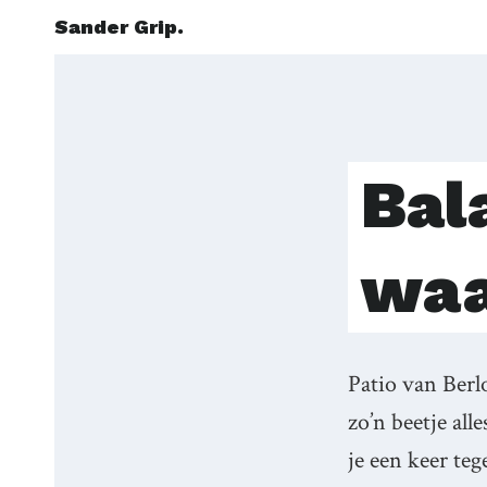
Sander Grip.
Bal
waa
Patio van Berlo
zo’n beetje al
je een keer te