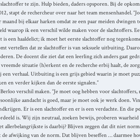
slachtoffer te zijn. Hulp bieden, daders opsporen. Bij de opkom
012, stapt de rechercheur over naar het team mensenhandel. “Jo
 maand bij elkaar harken omdat ze een paar meiden dwingen to
d waarop ik een verschil wilde maken voor de slachtoffers. 
t is een haaldelict; ik moet het eerste slachtoffer nog tegenko
mt vertellen dat ze slachtoffer is van seksuele uitbuiting. Daa
deren. De docent die ziet dat een leerling zich anders gaat ged
 vreemde situatie (h)erkent en de recherche erbij haalt, de zor
j een verhaal. Uitbuiting is een grijs gebied waarin je moet puz
n en verder kijken dan de eerste signalen.”
Berloo verschil maken. “Je moet oog hebben voor slachtoffers, 
rsoonlijke aandacht is goed, maar je moet ook je werk doen. Vin
ndkrijgen. Er is een slachtoffer en er is een verdachte. En die p
ordeeld is. Wij zijn neutraal, zoeken bewijs, proberen waarheid
t allerbelangrijkste is daarbij? Blijven zeggen dat dit niet norma
et de afwijking van de norm. Dat blijven beseffen … daarmee ho