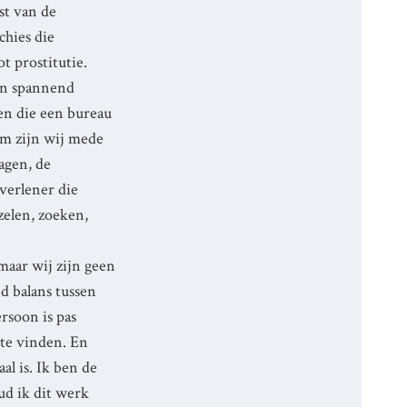
st van de
chies die
t prostitutie.
Een spannend
men die een bureau
rom zijn wij mede
ragen, de
gverlener die
zelen, zoeken,
maar wij zijn geen
d balans tussen
ersoon is pas
 te vinden. En
al is. Ik ben de
ud ik dit werk