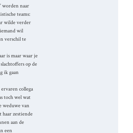
n’ worden naar
istische teams:
ar wilde verder
r iemand wil
n verschil te
aar is maar waar je
slachtoffers op de
g ik gaan
 ervaren collega
as toch wel wat
 De weduwe van
t haar zestiende
ennen aan de
an een