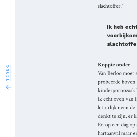
slachtoffer.”
Ik heb ech
voorbijkom
slachtoffe
Koppie onder
TERUG
Van Berloo moet z
probeerde boven d

kinderpornozaak 
ik echt even van i
letterlijk even de
denkt te zijn, er
En op een dag op d
hartaanval maar er