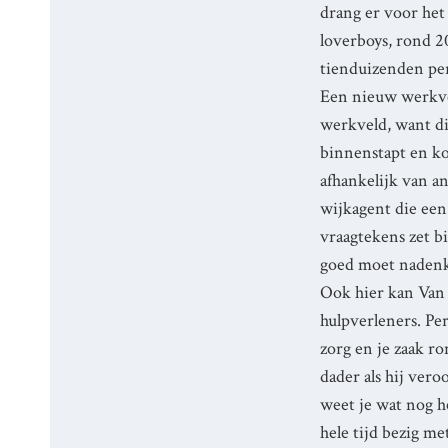
drang er voor het 
loverboys, rond 2
tienduizenden per
Een nieuw werkvel
werkveld, want di
binnenstapt en ko
afhankelijk van an
wijkagent die een
vraagtekens zet bi
goed moet nadenke
Ook hier kan Van 
hulpverleners. Pe
zorg en je zaak ro
dader als hij vero
weet je wat nog he
hele tijd bezig m