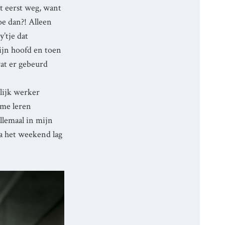
et eerst weg, want
oe dan?! Alleen
y’tje dat
ijn hoofd en toen
wat er gebeurd
elijk werker
 me leren
allemaal in mijn
a het weekend lag