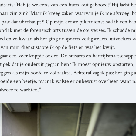
uisarts: ‘Heb je weleens van een burn-out gehoord?’ Hij lacht h
 naar zijn zin? “Maar ik kreeg zaken waarvan je ik me afvroeg: h
 past dat überhaupt?! Op mijn eerste piketdienst had ik een bab
ond ik met de forensisch arts tussen de couveuses. Ik schudde m
d en zo kwaad als het ging de sporen veiligstellen, uitzoeken 
van mijn dienst stapte ik op de fiets en was het kwijt.
 gaat een keer koppie onder. De huisarts en bedrijfsmaatschapp
het gek dat je onderuit gegaan ben? Ik moest opnieuw opstarten,
gen als mijn hoofd te vol raakte. Achteraf zag ik pas: het ging 
roeide een beetje, maar ik walste er onbewust overheen want n
alweer te wachten.”