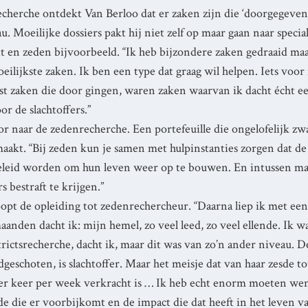
echerche ontdekt Van Berloo dat er zaken zijn die ‘doorgegeve
. Moeilijke dossiers pakt hij niet zelf op maar gaan naar special
it en zeden bijvoorbeeld. “Ik heb bijzondere zaken gedraaid ma
eilijkste zaken. Ik ben een type dat graag wil helpen. Iets voo
st zaken die door gingen, waren zaken waarvan ik dacht écht ee
 de slachtoffers.”
or naar de zedenrecherche. Een portefeuille die ongelofelijk zw
maakt. “Bij zeden kun je samen met hulpinstanties zorgen dat de 
geleid worden om hun leven weer op te bouwen. En intussen ma
 bestraft te krijgen.”
opt de opleiding tot zedenrechercheur. “Daarna liep ik met een
anden dacht ik: mijn hemel, zo veel leed, zo veel ellende. Ik w
trictsrecherche, dacht ik, maar dit was van zo’n ander niveau.
geschoten, is slachtoffer. Maar het meisje dat van haar zesde to
vier keer per week verkracht is … Ik heb echt enorm moeten w
de die er voorbijkomt en de impact die dat heeft in het leven v