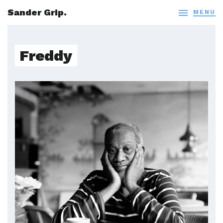
Sander Grip.

MENU
Freddy