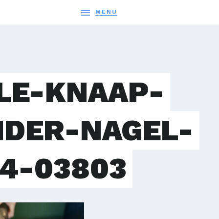

MENU
LE-KNAAP-
NDER-NAGEL-
4-03803