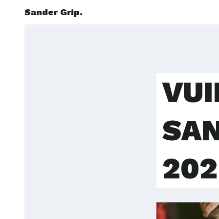
Sander Grip.
VUI
SA
202