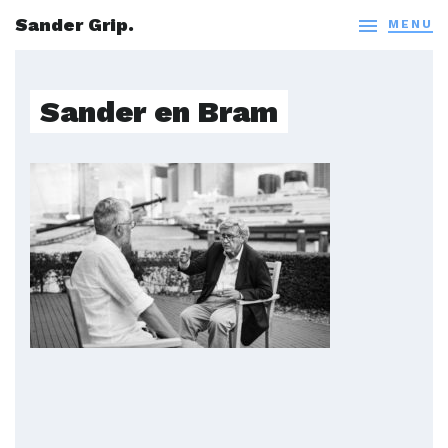
Sander Grip.

MENU
Sander en Bram