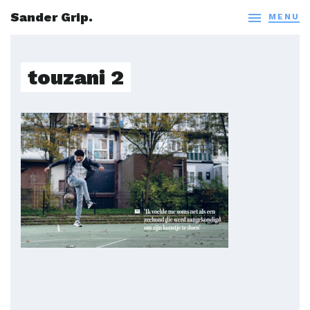
Sander Grip.

MENU
touzani 2