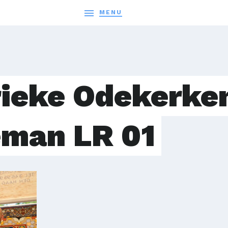

MENU
ieke Odekerke
eman LR 01