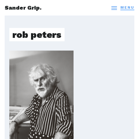
Sander Grip.

MENU
rob peters