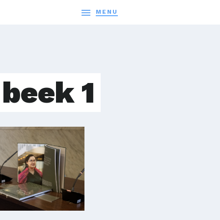

MENU
 beek 1