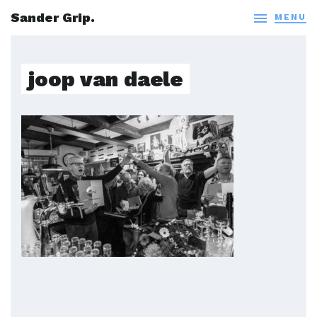
Sander Grip.

MENU
joop van daele