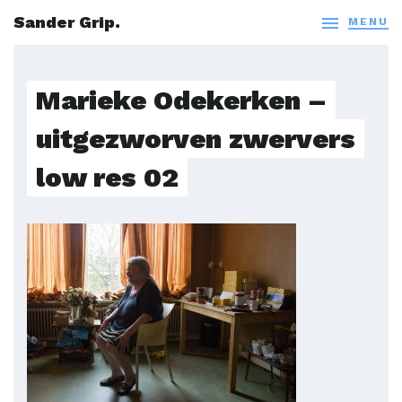
Sander Grip.

MENU
Marieke Odekerken –
uitgezworven zwervers
low res 02